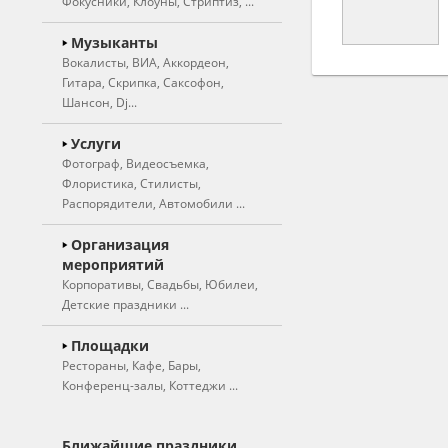
Фокусники, Клоуны, Стриптиз, ...
Ведущие
Музыканты
Вокалисты, ВИА, Аккордеон,
Свадебные ведущие
Гитара, Скрипка, Саксофон,
Тамада
Шансон, Dj...
Юмористы
Вокалисты
Услуги
Фотограф, Видеосъемка,
Вокалистки
Актеры театра
Флористика, Стилисты,
Вокальные группы,
Артисты цирка
Распорядители, Автомобили ...
дуэты
Двойники, Пародисты
Фотограф, фотосъемка
Организация
Музыкальные группы,
Иллюзионисты,
мероприятий
ВИА
Видеосъемка
фокусники
Корпоративы, Свадьбы, Юбилеи,
Инструментальные
Художники, шаржисты
Детские праздники ...
Оригинальный жанр
коллективы, оркестры
Фотокабинка, фотобудка
Клоуны
Частные мероприятия
Площадки
Аккордеон
Рестораны, Кафе, Бары,
Живые статуи
Корпоративные
Флористика
Конференц-залы, Коттеджи ...
Арфа
мероприятия
(оформление цветами)
Ростовые куклы
Гитаристы
Детские праздники
Художественное
Рестораны
Дед мороз и снегурочка
оформление зала
Ближайшие праздники