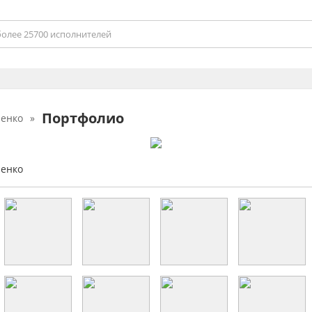
Портфолио
ченко
»
ченко